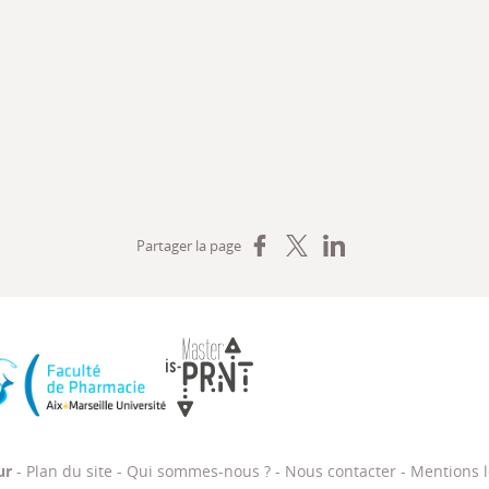
Partager sur Facebook
Partager sur X
Partager sur LinkedIn
Partager la page
, de la formation professionnelle et du dialogue social
Faculté de Pharmacie Aix-Marseille Université
Master IS-PRNT
ur
-
Plan du site
-
Qui sommes-nous ?
-
Nous contacter
-
Mentions l