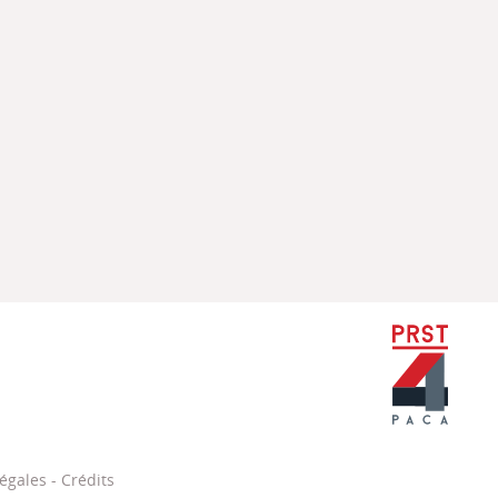
PRST Paca
égales
-
Crédits