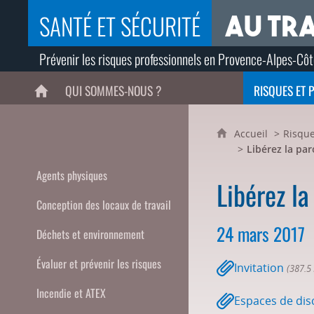
SANTÉ ET SÉCURITÉ
Prévenir les risques professionnels en Provence-Alpes-Côt
QUI SOMMES-NOUS ?
RISQUES ET 
ACCUEIL
Accueil
Risque
Libérez la par
Agents physiques
Libérez la
Conception des locaux de travail
24 mars 2017
Déchets et environnement
Évaluer et prévenir les risques
Invitation
(387.5
Incendie et ATEX
Espaces de dis