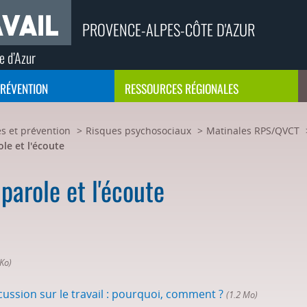
PROVENCE-ALPES-CÔTE D'AZUR
e d’Azur
PRÉVENTION
RESSOURCES RÉGIONALES
s et prévention
Risques psychosociaux
Matinales RPS/QVCT
ole et l'écoute
 parole et l'écoute
 Ko)
cussion sur le travail : pourquoi, comment ?
(1.2 Mo)