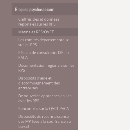
Risques psychosociaux
Chiffres clés et données
régionales sur les RPS
Matinales RPS/QVCT
Les comités départementaux
sur les RPS
Réseau de consultants I3R en
PACA
Documentation régionale sur les
RPS
Dispositifs d'aide et
d'accompagnement des
entreprises
De nouvelles approches en lien
avec les RPS
Rencontres sur la QVCT PACA
Dispositifs de reconnaissance
des MP liées à la souffrance au
travail