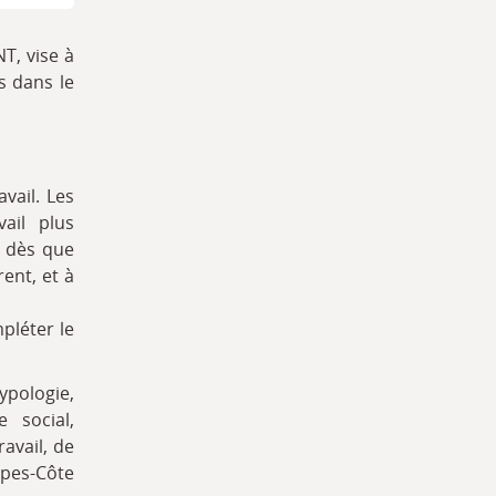
T, vise à
s dans le
vail. Les
ail plus
, dès que
ent, et à
pléter le
pologie,
 social,
avail, de
lpes-Côte