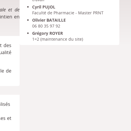
Cyril PUJOL
iale et de
Faculté de Pharmacie - Master PRNT
intien en
Olivier BATAILLE
06 80 35 97 92
Grégory ROYER
1=2 (maintenance du site)
et des
ualité
ale de
lisés
es et