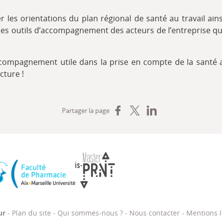
r les orientations du plan régional de santé au travail ains
le les outils d’accompagnement des acteurs de l’entreprise qu
compagnement utile dans la prise en compte de la santé a
cture !
Partager sur Facebook
Partager sur X
Partager sur LinkedIn
Partager la page
, de la formation professionnelle et du dialogue social
Faculté de Pharmacie Aix-Marseille Université
Master IS-PRNT
ur
-
Plan du site
-
Qui sommes-nous ?
-
Nous contacter
-
Mentions l