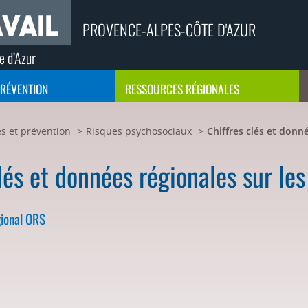
PROVENCE-ALPES-CÔTE D'AZUR
e d’Azur
PRÉVENTION
RESSOURCES RÉGIONALES
s et prévention
Risques psychosociaux
Chiffres clés et donn
lés et données régionales sur le
gional ORS