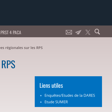
PRST 4 PACA
ées régionales sur les RPS
s RPS
Liens utiles
Enquêtes/Etudes de la DARES
Etude SUMER