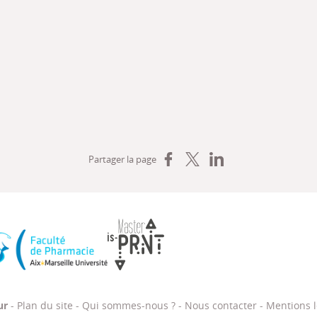
Partager sur Facebook
Partager sur X
Partager sur LinkedIn
Partager la page
, de la formation professionnelle et du dialogue social
Faculté de Pharmacie Aix-Marseille Université
Master IS-PRNT
ur
-
Plan du site
-
Qui sommes-nous ?
-
Nous contacter
-
Mentions l