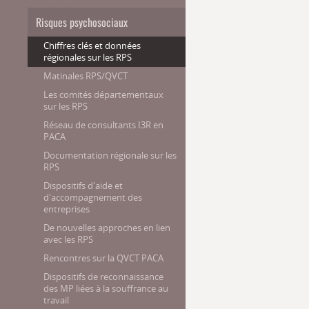
Risques psychosociaux
Chiffres clés et données
régionales sur les RPS
Matinales RPS/QVCT
Les comités départementaux
sur les RPS
Réseau de consultants I3R en
PACA
Documentation régionale sur les
RPS
Dispositifs d'aide et
d'accompagnement des
entreprises
De nouvelles approches en lien
avec les RPS
Rencontres sur la QVCT PACA
Dispositifs de reconnaissance
des MP liées à la souffrance au
travail