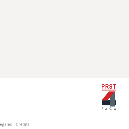
PRST Paca
égales
-
Crédits