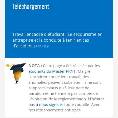
Téléchargement
Travail encadré d'étudiant : Le secourisme en
entreprise et la conduite à tenir en cas
d'accident
(330.7 Ko)
NOTA :
Cette page a été réalisée par les
étudiants du Master PRNT
. Malgré
l'encadrement de leur travail, des
anomalies peuvent subsister. Ils ne sont
supposés exacts qu'à leur date de
parution et ne tiennent pas compte de
l'évolution de la réglementation. N'hésitez
pas
à nous signaler
toute coquille. Avec
nos remerciements anticipés.