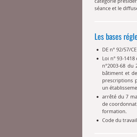
catégorie présider 
séance et le diff
Les bases régl
DE n° 92/57/CE
Loi n° 93-1418
n°2003-68 du 2
bâtiment et de 
prescriptions 
un établisseme
arrêté du 7 ma
de coordonnate
formation.
Code du travail 