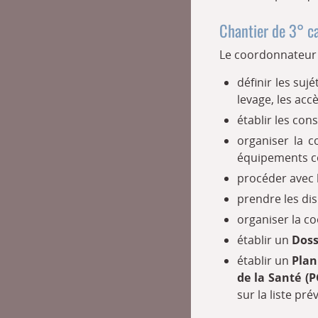
Chantier de 3° ca
Le coordonnateur S
définir les suj
levage, les acc
établir les cons
organiser la c
équipements c
procéder avec l
prendre les di
organiser la co
établir un
Doss
établir un
Plan
de la Santé
(
sur la liste pr