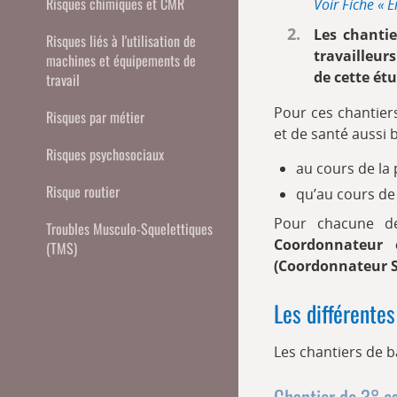
Risques chimiques et CMR
Voir Fiche « 
Les chantie
Risques liés à l'utilisation de
travailleur
machines et équipements de
de cette ét
travail
Pour ces chantiers
Risques par métier
et de santé aussi b
Risques psychosociaux
au cours de la
Risque routier
qu’au cours de 
Pour chacune de
Troubles Musculo-Squelettiques
Coordonnateur
(TMS)
(Coordonnateur 
Les différentes
Les chantiers de b
Chantier de 3° c