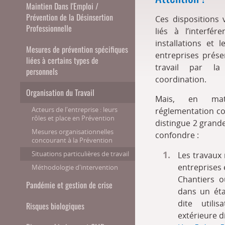
Maintien Dans l'Emploi /
Prévention de la Désinsertion
Ces dispositions 
Professionnelle
liés à l’interfér
installations et 
Mesures de prévention spécifiques
entreprises prése
liées à certains types de
travail par l
personnels
coordination.
Organisation du Travail
Mais, en mat
Acteurs de l'entreprise : leurs
réglementation co
rôles et place en Prévention
distingue 2 grande
Mesures organisationnelles
confondre :
concourant à la Prévention
Situations particulières de travail
Les travaux 
entreprises 
Méthodologie d'intervention
Chantiers o
Pandémie et gestion de crise
dans un éta
dite utili
Risques biologiques
extérieure di