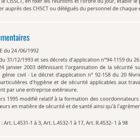
le CISSCT, en fixer les réunions et l’ordre du jour, établir le
user auprès des CHSCT ou délégués du personnel de chaque e
ementaires
E du 24 /06/1992
 du 31/12/1993 et ses décrets d'application n°94-1159 du 2
4 janvier 2003 définissant l'organisation de la sécurité s
génie civil - Le décret d’application n° 92-158 du 20 févrie
particulières d'hygiène et de sécurité applicables aux tra
nt par une entreprise extérieure.
rs 1995 modifié relatif à la formation des coordonnateurs
urs en matière de sécurité et de santé ainsi qu'à l'agréme
: Art. L.4531-1 à 3, Art. L.4532-1 à 17, Art. R.4532- 1 à 98