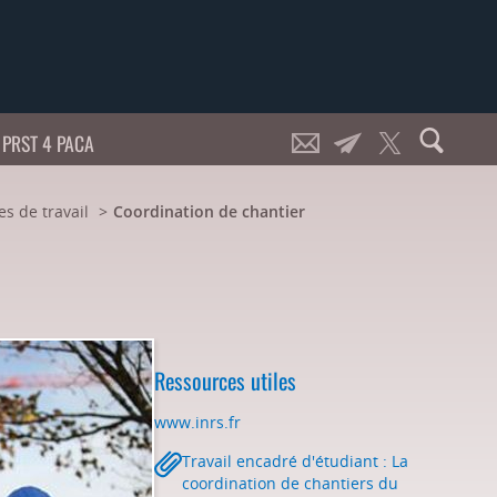
PRST 4 PACA
es de travail
Coordination de chantier
Ressources utiles
www.inrs.fr
Travail encadré d'étudiant : La
coordination de chantiers du