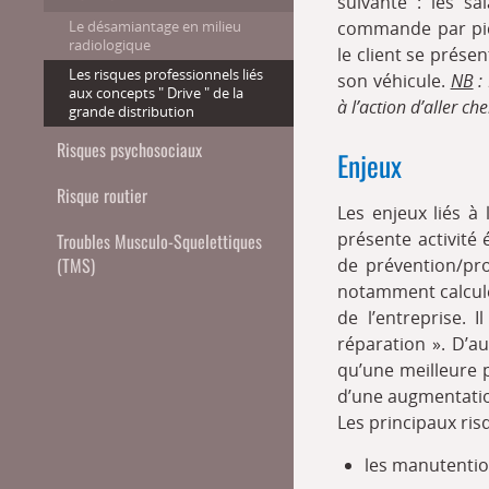
suivante : les sa
Le désamiantage en milieu
commande par pic
radiologique
le client se présen
Les risques professionnels liés
son véhicule.
NB
: 
aux concepts " Drive " de la
à l’action d’aller c
grande distribution
Risques psychosociaux
Enjeux
Risque routier
Les enjeux liés à
présente activité
Troubles Musculo-Squelettiques
(TMS)
de prévention/pro
notamment calculé 
de l’entreprise. 
réparation ». D’au
qu’une meilleure 
d’une augmentation
Les principaux ris
les manutentio