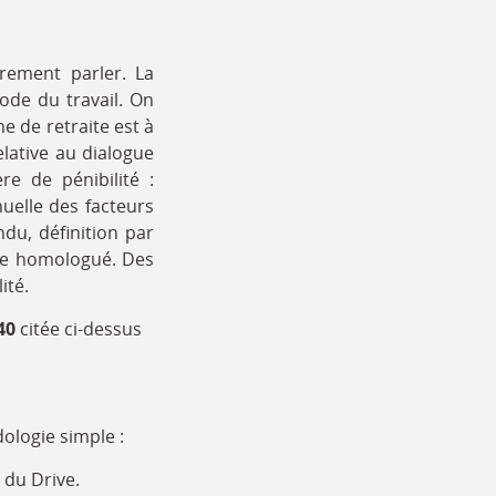
prement parler. La
ode du travail. On
me de retraite est à
elative au dialogue
re de pénibilité :
uelle des facteurs
du, définition par
nche homologué. Des
ité.
-40
citée ci-dessus
ologie simple :
 du Drive.