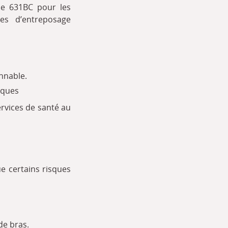
ode 631BC pour les
es d’entreposage
onnable.
sques
ervices de santé au
e certains risques
de bras.