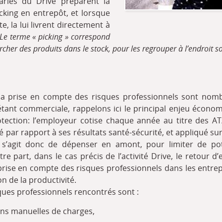
lariés du Drive préparent la
king en entrepôt, et lorsque
te, la lui livrent directement à
Le terme « picking » correspond
hercher des produits dans le stock, pour les regrouper à l’endroit s
 la prise en compte des risques professionnels sont nomb
 étant commerciale, rappelons ici le principal enjeu écon
tection: l’employeur cotise chaque année au titre des AT
par rapport à ses résultats santé-sécurité, et appliqué sur
Il s’agit donc de dépenser en amont, pour limiter de pot
tre part, dans le cas précis de l’activité Drive, le retour 
prise en compte des risques professionnels dans les entr
 de la productivité.
ques professionnels rencontrés sont :
ns manuelles de charges,