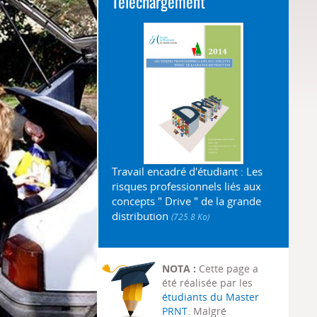
Téléchargement
Travail encadré d'étudiant : Les
risques professionnels liés aux
concepts " Drive " de la grande
distribution
(725.8 Ko)
NOTA :
Cette page a
été réalisée par les
étudiants du Master
PRNT
. Malgré