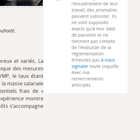
l'encadrement de leur
travail, des anomalies
peuvent subsister. Ils
ne sont supposés
exacts qu'à leur date
ouhaité.
de parution et ne
tiennent pas compte
de l'évolution de la
réglementation.
N'hésitez pas
à nous
reux et variés. La
signaler
toute coquille.
omique des mesures
Avec nos
/MP, le taux étant
remerciements
 la masse salariale
anticipés.
entiels frais de «
d’expérience montre
epôts s’accompagne