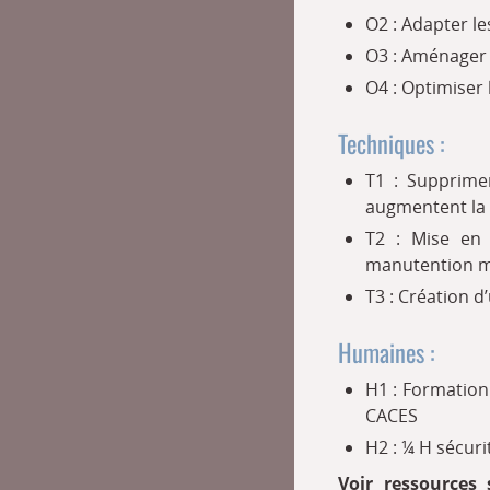
O2 : Adapter les
O3 : Aménager l
O4 : Optimiser
Techniques :
T1 : Supprimer
augmentent la 
T2 : Mise en 
manutention ma
T3 : Création d
Humaines :
H1 : Formation 
CACES
H2 : ¼ H sécur
Voir ressources 