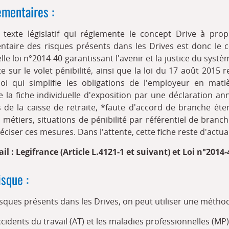
ementaires :
e texte législatif qui réglemente le concept Drive à pro
ntaire des risques présents dans les Drives est donc le c
lle loi n°2014-40 garantissant l'avenir et la justice du systè
sur le volet pénibilité, ainsi que la loi du 17 août 2015 r
loi qui simplifie les obligations de l'employeur en matiè
la fiche individuelle d'exposition par une déclaration ann
 de la caisse de retraite, *faute d'accord de branche éten
, métiers, situations de pénibilité par référentiel de bra
ciser ces mesures. Dans l'attente, cette fiche reste d'actual
il : Legifrance (Article L.4121-1 et suivant) et Loi n°2014
isque :
isques présents dans les Drives, on peut utiliser une méthod
cidents du travail (AT) et les maladies professionnelles (MP)