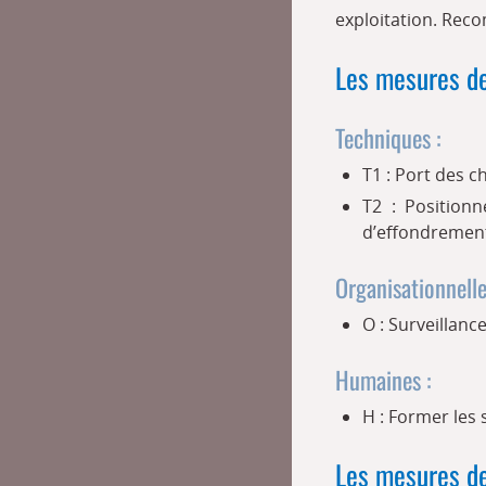
exploitation. Re
Les mesures de
Techniques :
T1 : Port des 
T2 : Position
d’effondrement 
Organisationnelle
O : Surveillan
Humaines :
H : Former les s
Les mesures de