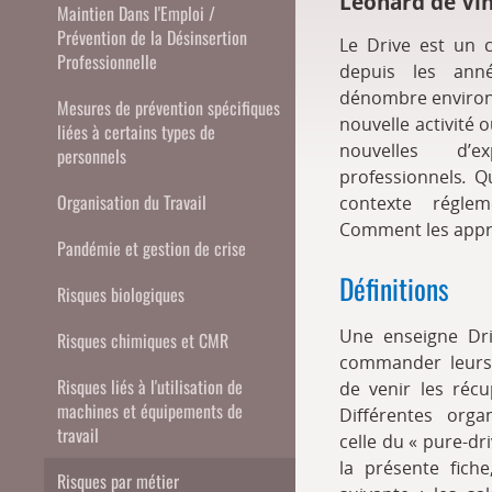
Léonard de Vin
Maintien Dans l'Emploi /
Prévention de la Désinsertion
Le Drive est un 
Professionnelle
depuis les anné
dénombre environ 
Mesures de prévention spécifiques
nouvelle activité 
liées à certains types de
nouvelles d’e
personnels
professionnels
.
Qu
Organisation du Travail
contexte régleme
Comment les appr
Pandémie et gestion de crise
Définitions
Risques biologiques
Une enseigne Dri
Risques chimiques et CMR
commander leurs 
Risques liés à l'utilisation de
de venir les récu
machines et équipements de
Différentes orga
travail
celle du « pure-dr
la présente fich
Risques par métier