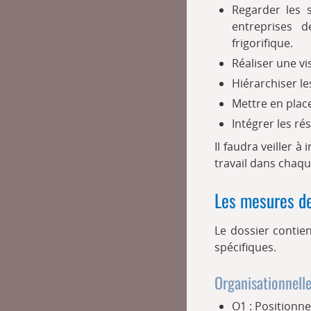
Regarder les s
entreprises 
frigorifique.
Réaliser une vis
Hiérarchiser le
Mettre en place
Intégrer les ré
Il faudra veiller 
travail dans chaq
Les mesures de
Le dossier contie
spécifiques.
Organisationnelle
O1 : Positionne