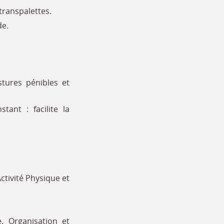
 transpalettes.
de.
stures pénibles et
ant : facilite la
ctivité Physique et
. Organisation et