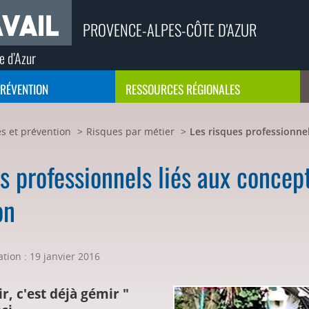
PROVENCE-ALPES-CÔTE D'AZUR
e d’Azur
PRÉVENTION
RESSOURCES RÉGIONALES
s et prévention
Risques par métier
Les risques professionnel
s professionnels liés aux concept
on
tion : 19 janvier 2016
r, c'est déjà gémir "