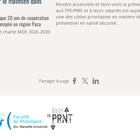
r le maintien dans
Rendre accessible et faire vivre la prév
aux TPE/PME et à leurs salariés est aujo
une des cibles prioritaires en matière d
que 20 ans de coopération
prévention en santé sécurité...
'emploi en région Paca
le charte MDE 2026-2030
Partager sur Facebook
Partager sur X
Partager sur LinkedIn
Partager la page
, de la formation professionnelle et du dialogue social
Faculté de Pharmacie Aix-Marseille Université
Master IS-PRNT