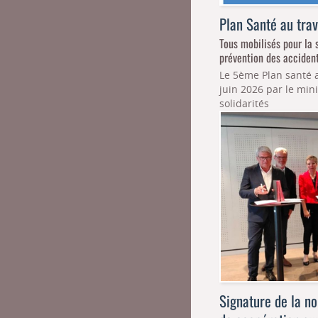
Plan Santé au tra
Tous mobilisés pour la s
prévention des acciden
Le 5ème Plan santé au
juin 2026 par le mini
solidarités
Signature de la no