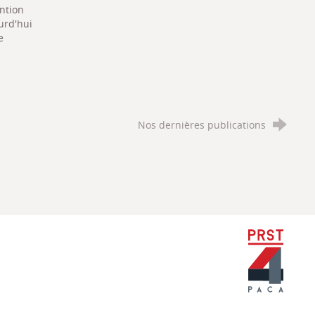
ention
urd'hui
e
Nos dernières publications
PRST Paca