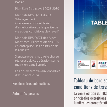
PACA"
Plan Santé au travail 2026-2030
Matinale RPS QVCT du 83
"Management
intergénérationnel, levier
d'amélioration de la qualité de
vie et des conditions de travail"
Matinale RPS QVCT des Alpes-
Maritimes "Prévention des RPS
en entreprise : les points clé de
la réussite"
Signature de la nouvelle charte
régionale de coopération sur le
maintien dans l'emploi
Les nouveaux travaux encadrés
d'étudiants 2024
Tableau de bord sa
Nos dernières publications
conditions de tra
La 7ème édition du TBST
Actualités passées
principales expositions
lumière les caractéristi